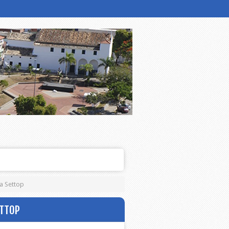
a Settop
ETTOP