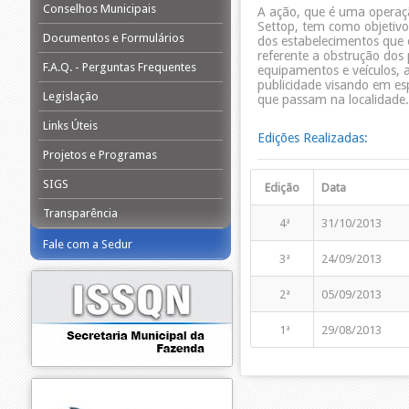
Conselhos Municipais
A ação, que é uma operaçã
Settop, tem como objetivo 
Documentos e Formulários
dos estabelecimentos que 
referente a obstrução dos 
F.A.Q. - Perguntas Frequentes
equipamentos e veículos, 
publicidade visando em es
Legislação
que passam na localidade.
Links Úteis
Edições Realizadas:
Projetos e Programas
SIGS
Edição
Data
Transparência
4ª
31/10/2013
Fale com a Sedur
3ª
24/09/2013
2ª
05/09/2013
1ª
29/08/2013